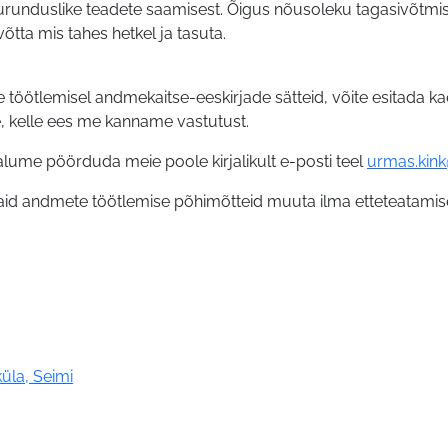
 turunduslike teadete saamisest. Õigus nõusoleku tagasivõtmi
tta mis tahes hetkel ja tasuta.
te töötlemisel andmekaitse-eeskirjade sätteid, võite esitada
, kelle ees me kanname vastutust.
lume pöörduda meie poole kirjalikult e-posti teel
urmas.kin
andmete töötlemise põhimõtteid muuta ilma etteteatamiseta
üla, Seimi