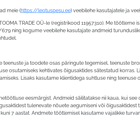
ad meie (
https://leotuspesu.ee
) veebilehe kasutajatele ja vee
OMA TRADE OÜ-le (registrikood 11957310). Me töötleme isi
/679 ning kogume veebilehe kasutajate andmeid turundusli
htudel.
 teenuste ja toodete osas päringute tegemisel, teenuste br
nuse osutamiseks kehtivates õigusaktides sätestatud korras
seks. Lisaks kasutame klientidega suhtluse ning teenuse osu
etöötluse eesmärgist. Andmeid säilitatakse nii kaua, kui see
igusaktidest tulenevate nõuete aegumiseni või õigusaktidest 
uni 7 aastat. Andmete töötlemisel kasutame vajalikke turvam