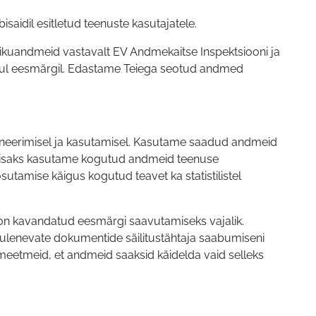
bisaidil esitletud teenuste kasutajatele.
kuandmeid vastavalt EV Andmekaitse Inspektsiooni ja
kul eesmärgil. Edastame Teiega seotud andmed
oneerimisel ja kasutamisel. Kasutame saadud andmeid
. Lisaks kasutame kogutud andmeid teenuse
tamise käigus kogutud teavet ka statistilistel
 on kavandatud eesmärgi saavutamiseks vajalik.
tulenevate dokumentide säilitustähtaja saabumiseni
eetmeid, et andmeid saaksid käidelda vaid selleks