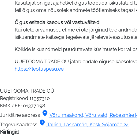
Kasutajal on igal ajahetkel õigus loobuda isikustatud
teil õigus oma nõusolek andmete töötlemiseks tagasi võ
Õigus esitada kaebus
või vastuväiteid
Kui olete arvamusel, et me ei ole järginud teie andme
isikuandmete kaitsega tegelevale järelevalveasutusele
Kõikide isikuandmeid puudutavate küsimuste korral pa
UUETOOMA TRADE OÜ jätab endale õiguse käesolevaid 
https://leotuspesu.ee
.
UUETOOMA TRADE OÜ
Registrikood
11957310
KMKR
EE101377098
location_on
Juriidiline aadress
Võru maakond, Võru vald, Rebasmäe k
location_on
Tegevusaadress
Tallinn, Lasnamäe, Kesk-Sõjamäe 24
Kiirlingid