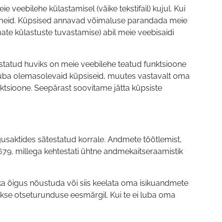
veebilehe külastamisel (väike tekstifail) kujul. Kui
eid. Küpsised annavad võimaluse parandada meie
te külastuste tuvastamise) abil meie veebisaidi
gustatud huviks on meie veebilehe teatud funktsioone
a juba olemasolevaid küpsiseid, muutes vastavalt oma
nktsioone. Seepärast soovitame jätta küpsiste
usaktides sätestatud korrale. Andmete töötlemist,
79, millega kehtestati ühtne andmekaitseraamistik
 ka õigus nõustuda või siis keelata oma isikuandmete
kse otseturunduse eesmärgil. Kui te ei luba oma