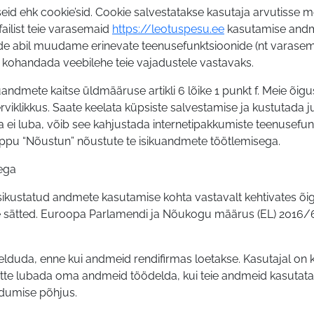
ehk cookie’sid. Cookie salvestatakse kasutaja arvutisse meie 
failist teie varasemaid
https://leotuspesu.ee
kasutamise andm
de abil muudame erinevate teenusefunktsioonide (nt varasema
 kohandada veebilehe teie vajadustele vastavaks.
kuandmete kaitse üldmääruse artikli 6 lõike 1 punkt f. Meie õi
terviklikkus. Saate keelata küpsiste salvestamise ja kustutad
da ei luba, võib see kahjustada internetipakkumiste teenusefu
 nuppu “Nõustun” nõustute te isikuandmete töötlemisega.
ega
ikustatud andmete kasutamise kohta vastavalt kehtivates õig
se sätted. Euroopa Parlamendi ja Nõukogu määrus (EL) 2016/6
eelduda, enne kui andmeid rendifirmas loetakse. Kasutajal on
mitte lubada oma andmeid töödelda, kui teie andmeid kasutata
dumise põhjus.