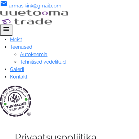
mail
urmas.kink@gmail.com
menu
Meist
Teenused
Autokeemia
Tehnilised vedelikud
Galerii
Kontakt
®
Privaatsustingimused
|
Privaatsuspoliitika