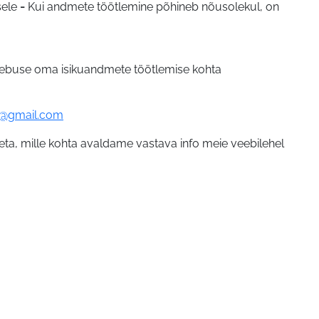
sele
-
Kui andmete töötlemine põhineb nõusolekul, on
 kaebuse oma isikuandmete töötlemise kohta
k@gmail.com
, mille kohta avaldame vastava info meie veebilehel