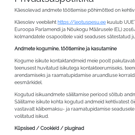
UUETOOMA
Käesolevad andmete töötlemise põhimõtted on kehtiv
Käesolev veebileht
https://leotuspesu.ee
kuulub UUETO
TRADE
Euroopa Parlamendi ja Nõukogu Määrusele (EL) 2016
kolmandatele osapooltele vaid seaduses sätestatud ju
OÜ
Andmete kogumine, töötlemine ja kasutamine
Kogume isikute kontaktandmeid meie poolt pakutavate
teenusest huvitatud isikutega kontakteerumiseks, tee
arendamiseks ja raamatupidamise aruandluse korraldami
eesmärkidel.
Kogutud isikuandmete säilitamise periood sõltub andm
Säilitame isikute kohta kogutud andmeid kehtivatest õ
vastavalt käibemaksu- ja raamatupidamise seadusele k
volitatud isikud.
Küpsised / Cookie’d / pluginad