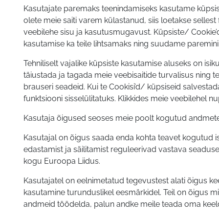
Kasutajate paremaks teenindamiseks kasutame küpsiseid 
olete meie saiti varem külastanud, siis loetakse sellest 
veebilehe sisu ja kasutusmugavust. Küpsiste/ Cookie’
kasutamise ka teile lihtsamaks ning suudame paremini
Tehniliselt vajalike küpsiste kasutamise aluseks on isi
täiustada ja tagada meie veebisaitide turvalisus ning 
brauseri seadeid. Kui te Cookisi’d/ küpsiseid salvesta
funktsiooni sisselülitatuks. Klikkides meie veebilehel
Kasutaja õigused seoses meie poolt kogutud andmet
Kasutajal on õigus saada enda kohta teavet kogutud is
edastamist ja säilitamist reguleerivad vastava seadu
kogu Euroopa Liidus.
Kasutajatel on eelnimetatud tegevustest alati õigus k
kasutamine turunduslikel eesmärkidel. Teil on õigus 
andmeid töödelda, palun andke meile teada oma keel